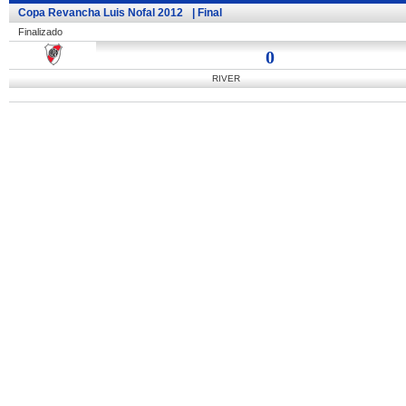
Copa Revancha Luis Nofal 2012
| Final
Finalizado
0
RIVER