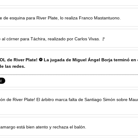
 de esquina para River Plate, lo realiza
Franco Mastantuono
.
 al córner para Táchira, realizado por
Carlos Vivas
. 🚩
L de River Plate! ⚽ La jugada de
Miguel Ángel Borja
terminó en 
e las redes.
ión de River Plate! El árbitro marca falta de
Santiago Simón
sobre
Maur
Camargo
está bien atento y rechaza el balón.