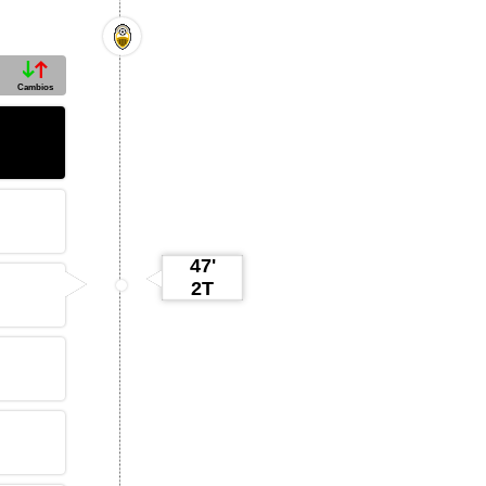
Cambios
47'
2T