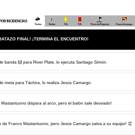
POR INCIDENCIAS
Todas
Goles
T.A.
T.R.
Tiros de Esquina
Fuera de juego
LBATAZO FINAL! ¡TERMINA EL ENCUENTRO!
e banda 🙌 para River Plate, lo ejecuta
Santiago Simón
.
e meta para Táchira, lo realiza
Jesús Camargo
.
 Mastantuono
dispara al arco, pero el balón sale desviado!
o de
Franco Mastantuono
, pero
Jesús Camargo
salva a su equipo! 👏