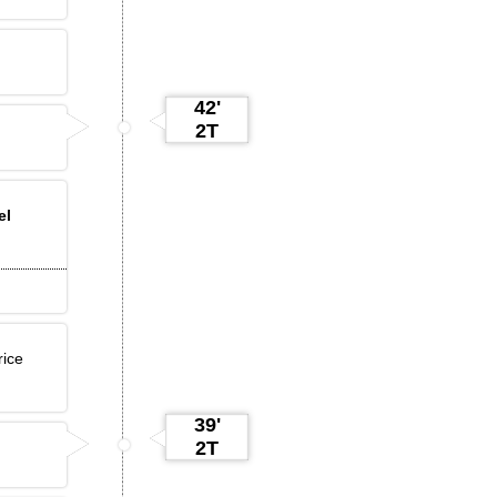
42'
2T
el
ice
39'
2T