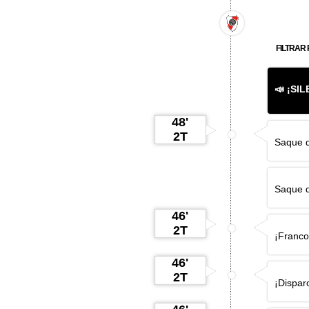
FILTRAR 
📣 ¡SI
48'
2T
Saque d
Saque d
46'
2T
¡
Franco
46'
2T
¡Dispar