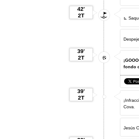
42'
2T
⊾ Saque
Despeje
39'
2T
¡GOOOO
fondo d
39'
2T
¡Infracc
Cova
.
Jesús 