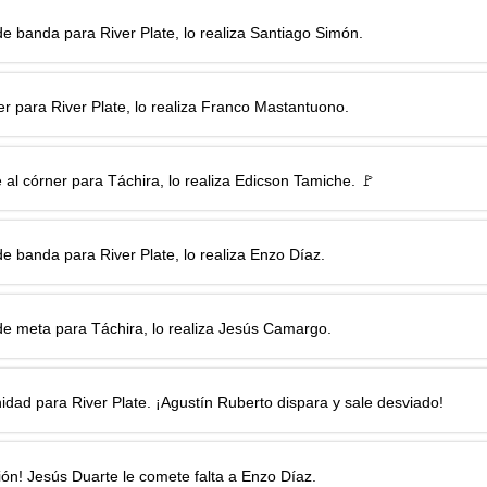
e banda para River Plate, lo realiza
Santiago Simón
.
r para River Plate, lo realiza
Franco Mastantuono
.
 al córner para Táchira, lo realiza
Edicson Tamiche
. 🚩
e banda para River Plate, lo realiza
Enzo Díaz
.
e meta para Táchira, lo realiza
Jesús Camargo
.
idad para River Plate. ¡
Agustín Ruberto
dispara y sale desviado!
ción!
Jesús Duarte
le comete falta a
Enzo Díaz
.