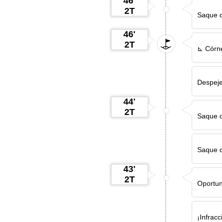
46'
2T
Saque d
46'
2T
⊾ Córne
Despeje
44'
2T
Saque d
Saque d
43'
2T
Oportun
¡Infrac