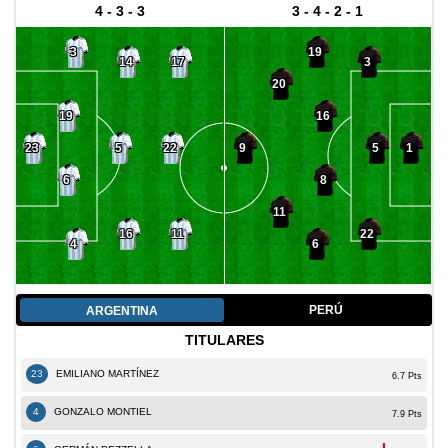
4 - 3 - 3
3 - 4 - 2 - 1
3
19
14
17
3
20
19
16
5
22
5
23
9
1
6
8
11
16
11
22
4
6
PERÚ
ARGENTINA
TITULARES
23
EMILIANO MARTÍNEZ
6.7 Pts
4
GONZALO MONTIEL
7.9 Pts