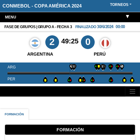
TORNEOS
CONMEBOL - COPA AMÉRICA 2024
MENU
30/6/2024
00:00
FASE DE GRUPOS | GRUPO A - FECHA 3
FINALIZADO
2
0
49:25
ARGENTINA
PERÚ
ARG
PER
FORMACIÓN
FORMACIÓN