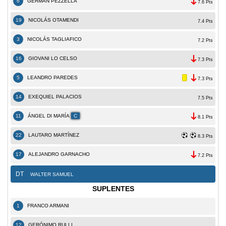
6
GERMÁN PEZZELLA
7.6 Pts
19
NICOLÁS OTAMENDI
7.4 Pts
3
NICOLÁS TAGLIAFICO
7.2 Pts
16
GIOVANI LO CELSO
7.3 Pts
5
LEANDRO PAREDES
7.3 Pts
14
EXEQUIEL PALACIOS
7.5 Pts
11
ÁNGEL DI MARÍA
C
8.1 Pts
22
LAUTARO MARTÍNEZ
8.3 Pts
17
ALEJANDRO GARNACHO
7.2 Pts
DT
WALTER SAMUEL
SUPLENTES
1
FRANCO ARMANI
12
GERÓNIMO RULLI