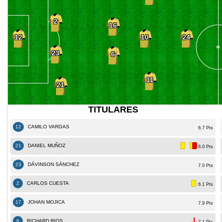
2
16
10
12
24
23
6
11
21
TITULARES
12
CAMILO VARGAS
6.7 Pts
21
DANIEL MUÑOZ
6.0 Pts
23
DÁVINSON SÁNCHEZ
7.0 Pts
2
CARLOS CUESTA
6.1 Pts
17
JOHAN MOJICA
7.9 Pts
6
RICHARD RIOS
7.1 Pts