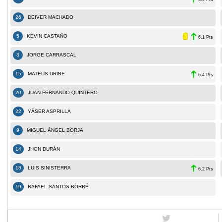
26
DEIVER MACHADO
5
KEVIN CASTAÑO
6.1 Pts
8
JORGE CARRASCAL
15
MATEUS URIBE
6.4 Pts
20
JUAN FERNANDO QUINTERO
22
YÁSER ASPRILLA
9
MIGUEL ÁNGEL BORJA
14
JHON DURÁN
18
LUIS SINISTERRA
6.2 Pts
19
RAFAEL SANTOS BORRÉ