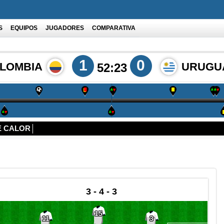
S
EQUIPOS
JUGADORES
COMPARATIVA
1
0
LOMBIA
URUGU
52:23
E CALOR
3 - 4 - 3
15
11
3