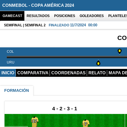
CONMEBOL - COPA AMÉRICA 2024
GAMECAST
RESULTADOS
POSICIONES
GOLEADORES
PLANTELE
11/7/2024
00:00
SEMIFINAL | SEMIFINAL 2
FINALIZADO
CO
COL
URU
INICIO
COMPARATIVA
COORDENADAS
RELATO
MAPA D
FORMACIÓN
4 - 2 - 3 - 1
17
7