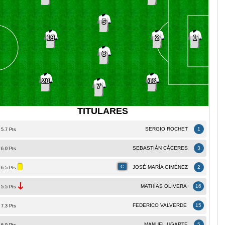
5
19
2
1
6
20
16
7
TITULARES
SERGIO ROCHET
1
5.7 Pts
SEBASTIÁN CÁCERES
3
6.0 Pts
C
JOSÉ MARÍA GIMÉNEZ
2
6.5 Pts
MATHÍ­AS OLIVERA
16
5.5 Pts
FEDERICO VALVERDE
15
7.3 Pts
MANUEL UGARTE
5
6.9 Pts