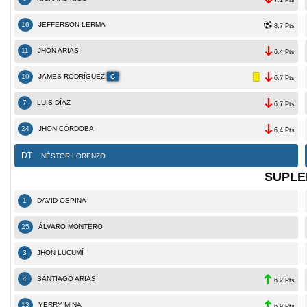
16
JEFFERSON LERMA
8.7 Pts
11
JHON ARIAS
6.4 Pts
10
JAMES RODRÍ­GUEZ
C
6.7 Pts
7
LUIS DÍAZ
6.7 Pts
24
JHON CÓRDOBA
6.4 Pts
DT
NÉSTOR LORENZO
SUPLE
1
DAVID OSPINA
25
ÁLVARO MONTERO
3
JHON LUCUMÍ
4
SANTIAGO ARIAS
6.2 Pts
13
YERRY MINA
6.9 Pts