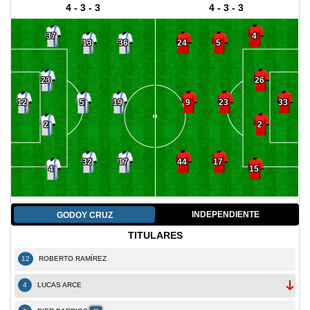
4 - 3 - 3
4 - 3 - 3
37
4
13
36
24
5
23
26
5
19
9
23
12
33
2
2
32
17
44
17
4
15
INDEPENDIENTE
GODOY CRUZ
TITULARES
12
ROBERTO RAMÍREZ
4
LUCAS ARCE