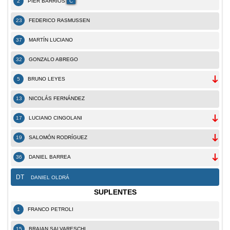
2
PIER BARRIOS
C
23
FEDERICO RASMUSSEN
37
MARTÍN LUCIANO
32
GONZALO ABREGO
5
BRUNO LEYES
13
NICOLÁS FERNÁNDEZ
17
LUCIANO CINGOLANI
19
SALOMÓN RODRÍGUEZ
36
DANIEL BARREA
DT
DANIEL OLDRÁ
SUPLENTES
1
FRANCO PETROLI
15
BRAIAN SALVARESCHI