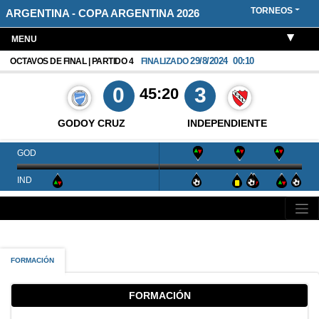
TORNEOS
ARGENTINA - COPA ARGENTINA 2026
MENU
29/8/2024
00:10
OCTAVOS DE FINAL | PARTIDO 4
FINALIZADO
0
3
45:20
GODOY CRUZ
INDEPENDIENTE
GOD
IND
FORMACIÓN
FORMACIÓN