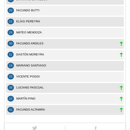
20
FACUNDO BUTTI
21
ELÍAS PEREYRA
26
MATEO MENDOZA
30
FACUNDO ARDILES
11
GASTÓN MOREYRA
16
MARIANO SANTIAGO
25
VICENTE POGGI
35
LUCIANO PASCUAL
22
MARTÍN PINO
41
FACUNDO ALTAMIRA