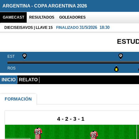
ARGENTINA - COPA ARGENTINA 2026
GAMECAST
RESULTADOS
GOLEADORES
31/5/2026
18:30
DIECISEISAVOS | LLAVE 15
FINALIZADO
ESTU
EST
ROS
INICIO
RELATO
FORMACIÓN
4 - 2 - 3 - 1
24
17