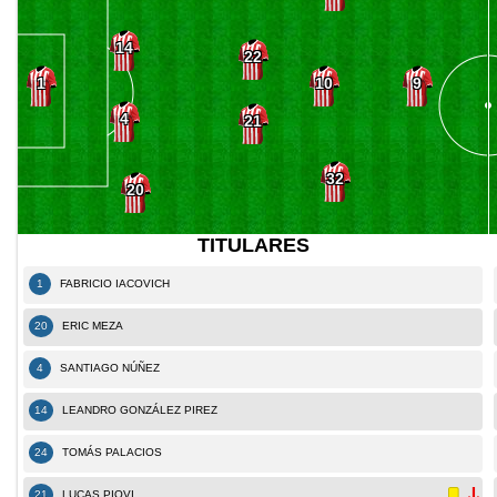
14
22
10
1
9
4
21
32
20
TITULARES
1
FABRICIO IACOVICH
20
ERIC MEZA
4
SANTIAGO NÚÑEZ
14
LEANDRO GONZÁLEZ PIREZ
24
TOMÁS PALACIOS
21
LUCAS PIOVI