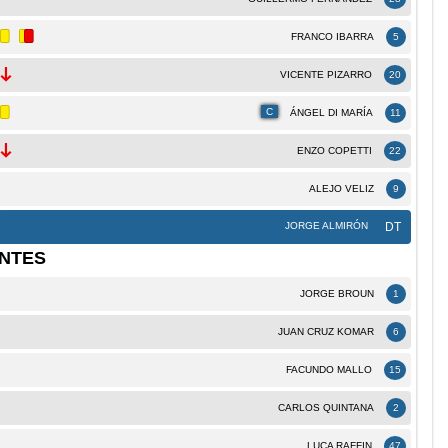
FRANCO IBARRA
5
VICENTE PIZARRO
20
C
ÁNGEL DI MARÍA
11
ENZO COPETTI
22
ALEJO VELIZ
9
JORGE ALMIRÓN
DT
NTES
JORGE BROUN
1
JUAN CRUZ KOMAR
6
FACUNDO MALLO
15
CARLOS QUINTANA
2
LUCA RAFFIN
47