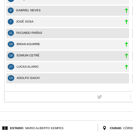
8
GABRIEL NEVES
7
JOSÉ SOSA
11
FACUNDO FARÍAS
28
BRIAN AGUIRRE
18
EDWUIN CETRÉ
27
LUCAS ALARIO
19
ADOLFO GAICH
ESTADIO:
MARIO ALBERTO KEMPES
CIUDAD:
CÓRD