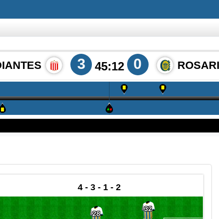
3
0
DIANTES
ROSAR
45:12
4 - 3 - 1 - 2
32
28