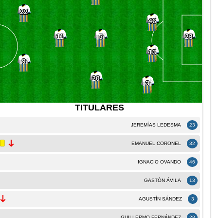
22
46
5
11
23
13
9
20
3
TITULARES
JEREMÍAS LEDESMA
23
EMANUEL CORONEL
32
IGNACIO OVANDO
46
GASTÓN ÁVILA
13
AGUSTÍN SÁNDEZ
3
GUILLERMO FERNÁNDEZ
28