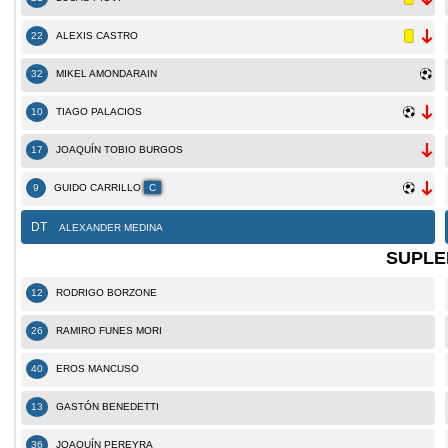
22
ALEXIS CASTRO
32
MIKEL AMONDARAIN
10
TIAGO PALACIOS
17
JOAQUÍN TOBIO BURGOS
9
GUIDO CARRILLO
C
DT
ALEXANDER MEDINA
SUPLE
12
RODRIGO BORZONE
26
RAMIRO FUNES MORI
40
EROS MANCUSO
13
GASTÓN BENEDETTI
36
JOAQUÍN PEREYRA