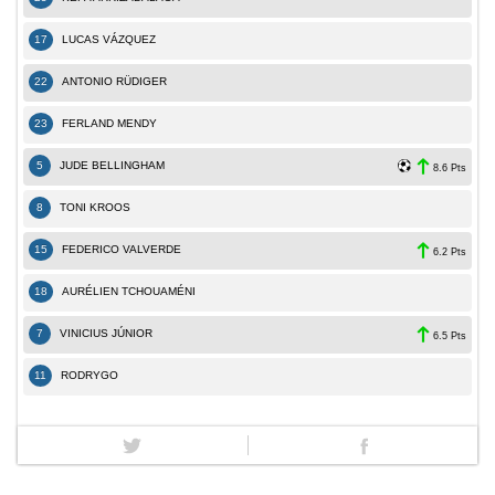
17
LUCAS VÁZQUEZ
22
ANTONIO RÜDIGER
23
FERLAND MENDY
5
JUDE BELLINGHAM
8.6 Pts
8
TONI KROOS
15
FEDERICO VALVERDE
6.2 Pts
18
AURÉLIEN TCHOUAMÉNI
7
VINICIUS JÚNIOR
6.5 Pts
11
RODRYGO