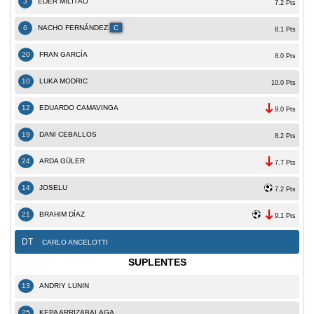
3
ÉDER MILITÃO
7.2 Pts
6
NACHO FERNÁNDEZ
C
8.1 Pts
20
FRAN GARCÍA
8.0 Pts
10
LUKA MODRIC
10.0 Pts
12
EDUARDO CAMAVINGA
9.0 Pts
19
DANI CEBALLOS
8.2 Pts
24
ARDA GÜLER
7.7 Pts
14
JOSELU
7.2 Pts
21
BRAHIM DÍAZ
9.1 Pts
DT
CARLO ANCELOTTI
SUPLENTES
13
ANDRIY LUNIN
25
KEPA ARRIZABALAGA