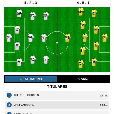
4 - 3 - 3
4 - 5 - 1
27
20
2
19
21
17
6
5
4
12
14
1
16
1
3
3
8
10
24
2
15
7
CÁDIZ
REAL MADRID
TITULARES
1
THIBAUT COURTOIS
6.7 Pts
2
DANI CARVAJAL
7.2 Pts