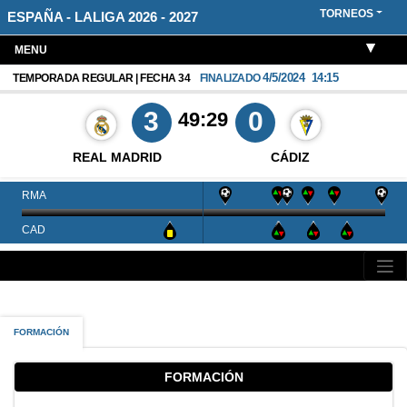
TORNEOS
ESPAÑA - LALIGA 2026 - 2027
MENU
4/5/2024
14:15
TEMPORADA REGULAR | FECHA 34
FINALIZADO
3
0
49:29
REAL MADRID
CÁDIZ
RMA
CAD
FORMACIÓN
FORMACIÓN