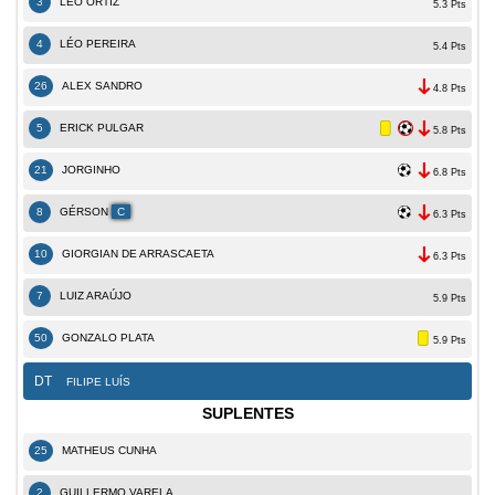
3
LÉO ORTIZ
5.3 Pts
4
LÉO PEREIRA
5.4 Pts
26
ALEX SANDRO
4.8 Pts
5
ERICK PULGAR
5.8 Pts
21
JORGINHO
6.8 Pts
8
GÉRSON
C
6.3 Pts
10
GIORGIAN DE ARRASCAETA
6.3 Pts
7
LUIZ ARAÚJO
5.9 Pts
50
GONZALO PLATA
5.9 Pts
DT
FILIPE LUÍS
SUPLENTES
25
MATHEUS CUNHA
2
GUILLERMO VARELA