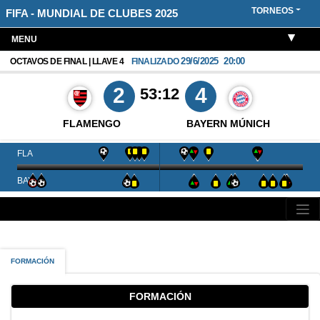
TORNEOS
FIFA - MUNDIAL DE CLUBES 2025
MENU
29/6/2025
20:00
OCTAVOS DE FINAL | LLAVE 4
FINALIZADO
2
4
53:12
FLAMENGO
BAYERN MÚNICH
FLA
BAY
FORMACIÓN
FORMACIÓN