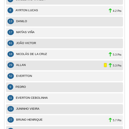
6
AYRTON LUCAS
4.2 Pts
13
DANILO
17
MATÍAS VIÑA
61
JOÃO VICTOR
18
NICOLÁS DE LA CRUZ
5.3 Pts
29
ALLAN
5.3 Pts
52
EVERTTON
9
PEDRO
11
EVERTON CEBOLINHA
23
JUNINHO VIEIRA
27
BRUNO HENRIQUE
5.7 Pts