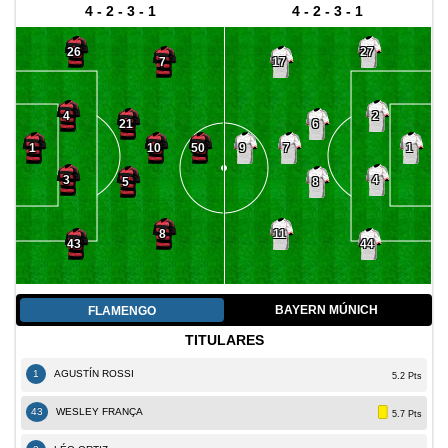
4 - 2 - 3 - 1
4 - 2 - 3 - 1
26
27
7
17
4
2
21
6
10
7
1
50
9
1
3
4
5
8
8
11
43
44
BAYERN MÚNICH
FLAMENGO
TITULARES
1
AGUSTÍN ROSSI
5.2 Pts
43
WESLEY FRANÇA
5.7 Pts