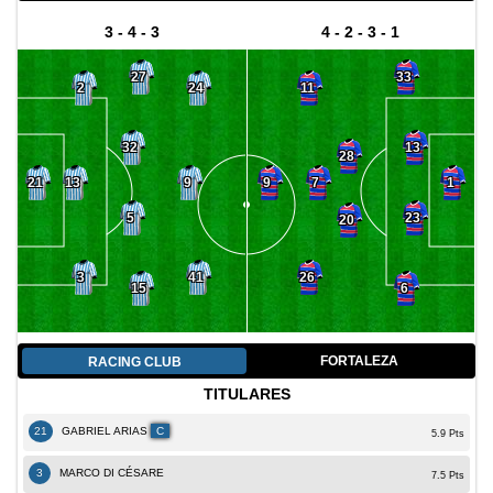
3 - 4 - 3
4 - 2 - 3 - 1
27
33
2
24
11
32
13
28
13
9
7
21
9
1
5
23
20
3
41
26
15
6
FORTALEZA
RACING CLUB
TITULARES
21
GABRIEL ARIAS
C
5.9 Pts
3
MARCO DI CÉSARE
7.5 Pts