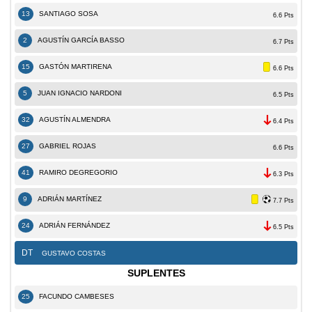
13
SANTIAGO SOSA
6.6 Pts
2
AGUSTÍN GARCÍA BASSO
6.7 Pts
15
GASTÓN MARTIRENA
6.6 Pts
5
JUAN IGNACIO NARDONI
6.5 Pts
32
AGUSTÍN ALMENDRA
6.4 Pts
27
GABRIEL ROJAS
6.6 Pts
41
RAMIRO DEGREGORIO
6.3 Pts
9
ADRIÁN MARTÍNEZ
7.7 Pts
24
ADRIÁN FERNÁNDEZ
6.5 Pts
DT
GUSTAVO COSTAS
SUPLENTES
25
FACUNDO CAMBESES