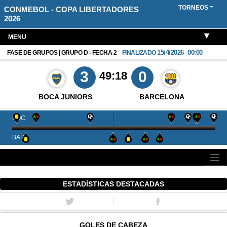
TORNEOS
CONMEBOL - COPA LIBERTADORES
2026
MENU
15/4/2026
00:00
FASE DE GRUPOS | GRUPO D - FECHA 2
FINALIZADO
3
0
49:18
BOCA JUNIORS
BARCELONA
BOC
BAR
ESTADÍSTICAS DESTACADAS
GOLES DE CABEZA