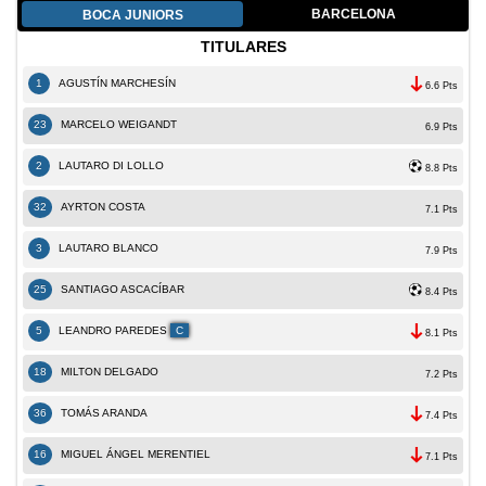
BARCELONA
BOCA JUNIORS
TITULARES
1
AGUSTÍN MARCHESÍN
6.6 Pts
23
MARCELO WEIGANDT
6.9 Pts
2
LAUTARO DI LOLLO
8.8 Pts
32
AYRTON COSTA
7.1 Pts
3
LAUTARO BLANCO
7.9 Pts
25
SANTIAGO ASCACÍBAR
8.4 Pts
5
LEANDRO PAREDES
C
8.1 Pts
18
MILTON DELGADO
7.2 Pts
36
TOMÁS ARANDA
7.4 Pts
16
MIGUEL ÁNGEL MERENTIEL
7.1 Pts