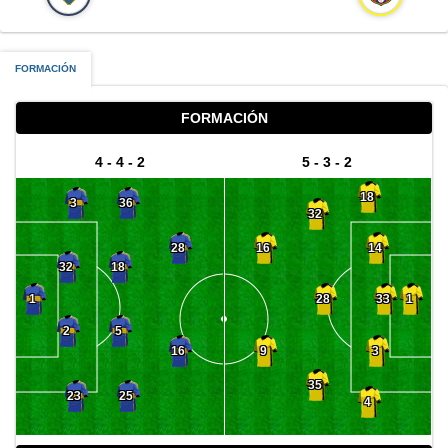
FORMACIÓN
FORMACIÓN
4 - 4 - 2
5 - 3 - 2
18
3
36
32
14
28
16
32
18
33
28
1
1
2
5
3
16
9
35
23
25
4