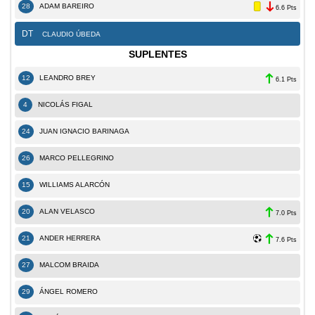
28
ADAM BAREIRO
6.6 Pts
DT
CLAUDIO ÚBEDA
SUPLENTES
12
LEANDRO BREY
6.1 Pts
4
NICOLÁS FIGAL
24
JUAN IGNACIO BARINAGA
26
MARCO PELLEGRINO
15
WILLIAMS ALARCÓN
20
ALAN VELASCO
7.0 Pts
21
ANDER HERRERA
7.6 Pts
27
MALCOM BRAIDA
29
ÁNGEL ROMERO