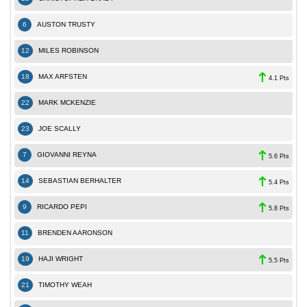
6
AUSTON TRUSTY
12
MILES ROBINSON
18
MAX ARFSTEN
4.1 Pts
22
MARK MCKENZIE
23
JOE SCALLY
7
GIOVANNI REYNA
5.6 Pts
14
SEBASTIAN BERHALTER
5.4 Pts
9
RICARDO PEPI
5.8 Pts
11
BRENDEN AARONSON
19
HAJI WRIGHT
5.5 Pts
21
TIMOTHY WEAH