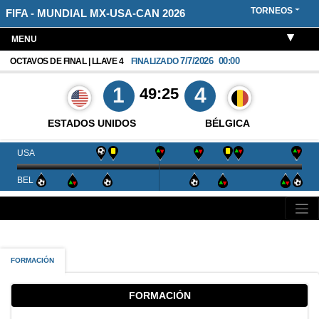
TORNEOS
FIFA - MUNDIAL MX-USA-CAN 2026
MENU
7/7/2026
00:00
OCTAVOS DE FINAL | LLAVE 4
FINALIZADO
1
4
49:25
ESTADOS UNIDOS
BÉLGICA
USA
BEL
FORMACIÓN
FORMACIÓN