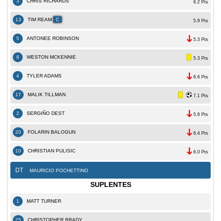
3
CHRIS RICHARDS
6.2 Pts
13
TIM REAM
C
5.9 Pts
5
ANTONEE ROBINSON
5.3 Pts
8
WESTON MCKENNIE
5.3 Pts
4
TYLER ADAMS
6.6 Pts
17
MALIK TILLMAN
7.1 Pts
2
SERGIÑO DEST
5.8 Pts
20
FOLARIN BALOGUN
6.4 Pts
10
CHRISTIAN PULISIC
6.0 Pts
DT
MAURICIO POCHETTINO
SUPLENTES
1
MATT TURNER
25
CHRISTOPHER BRADY