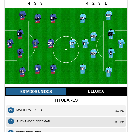
4 - 3 - 3
4 - 2 - 3 - 1
5
21
17
10
14
13
25
24
4
20
8
24
17
1
3
4
23
8
2
10
16
5
BÉLGICA
ESTADOS UNIDOS
TITULARES
24
MATTHEW FREESE
5.5 Pts
16
ALEXANDER FREEMAN
5.9 Pts