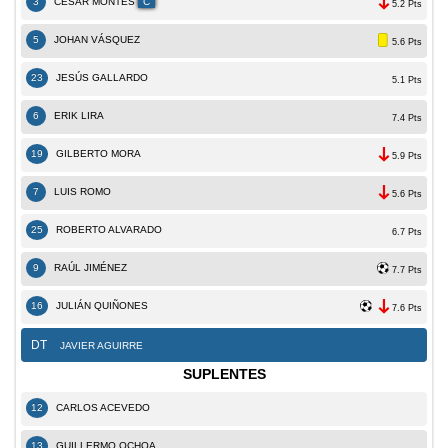
3
CÉSAR MONTES
C
5.2 Pts
5
JOHAN VÁSQUEZ
5.6 Pts
23
JESÚS GALLARDO
5.1 Pts
6
ERIK LIRA
7.4 Pts
19
GILBERTO MORA
5.9 Pts
7
LUIS ROMO
5.6 Pts
25
ROBERTO ALVARADO
6.7 Pts
9
RAÚL JIMÉNEZ
7.7 Pts
16
JULIÁN QUIÑONES
7.6 Pts
DT
JAVIER AGUIRRE
SUPLENTES
12
CARLOS ACEVEDO
13
GUILLERMO OCHOA