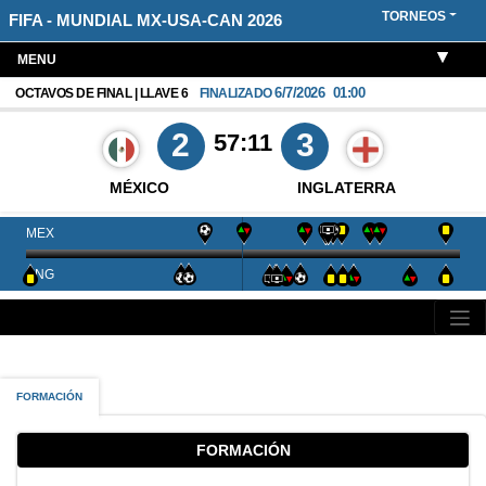
TORNEOS
FIFA - MUNDIAL MX-USA-CAN 2026
MENU
6/7/2026
01:00
OCTAVOS DE FINAL | LLAVE 6
FINALIZADO
2
3
57:11
MÉXICO
INGLATERRA
MEX
ENG
FORMACIÓN
FORMACIÓN