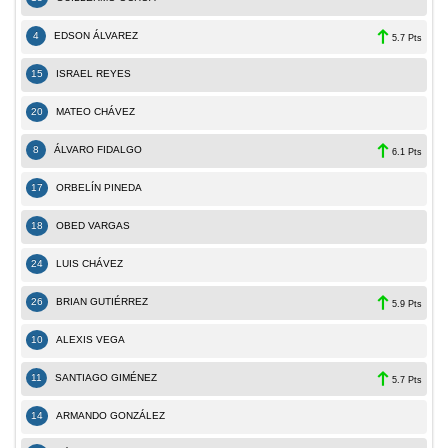
4
EDSON ÁLVAREZ
5.7 Pts
15
ISRAEL REYES
20
MATEO CHÁVEZ
8
ÁLVARO FIDALGO
6.1 Pts
17
ORBELÍ­N PINEDA
18
OBED VARGAS
24
LUIS CHÁVEZ
26
BRIAN GUTIÉRREZ
5.9 Pts
10
ALEXIS VEGA
11
SANTIAGO GIMÉNEZ
5.7 Pts
14
ARMANDO GONZÁLEZ