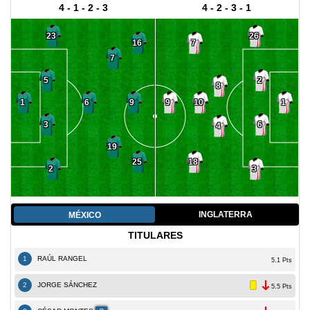
4 - 1 - 2 - 3
4 - 2 - 3 - 1
23
26
16
7
7
5
2
8
9
10
1
6
9
1
3
6
4
19
25
18
2
3
INGLATERRA
MÉXICO
TITULARES
1
RAÚL RANGEL
5.1 Pts
2
JORGE SÁNCHEZ
5.5 Pts