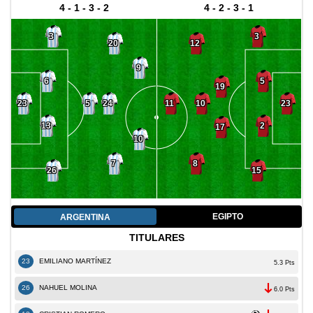
4 - 1 - 3 - 2
4 - 2 - 3 - 1
3
3
20
12
9
6
5
19
24
10
23
5
11
23
13
2
17
10
7
8
26
15
EGIPTO
ARGENTINA
TITULARES
23
EMILIANO MARTÍNEZ
5.3 Pts
26
NAHUEL MOLINA
6.0 Pts