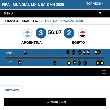
TORNEOS
FIFA - MUNDIAL MX-USA-CAN 2026
MENU
7/7/2026
16:00
OCTAVOS DE FINAL | LLAVE 7
FINALIZADO
3
2
56:07
ARGENTINA
EGIPTO
ARG
EGY
FORMACIÓN
FORMACIÓN