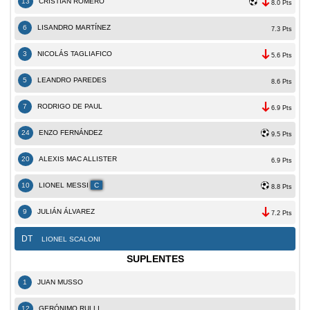
13
CRISTIAN ROMERO
8.0 Pts
6
LISANDRO MARTÍNEZ
7.3 Pts
3
NICOLÁS TAGLIAFICO
5.6 Pts
5
LEANDRO PAREDES
8.6 Pts
7
RODRIGO DE PAUL
6.9 Pts
24
ENZO FERNÁNDEZ
9.5 Pts
20
ALEXIS MAC ALLISTER
6.9 Pts
10
LIONEL MESSI
C
8.8 Pts
9
JULIÁN ÁLVAREZ
7.2 Pts
DT
LIONEL SCALONI
SUPLENTES
1
JUAN MUSSO
12
GERÓNIMO RULLI