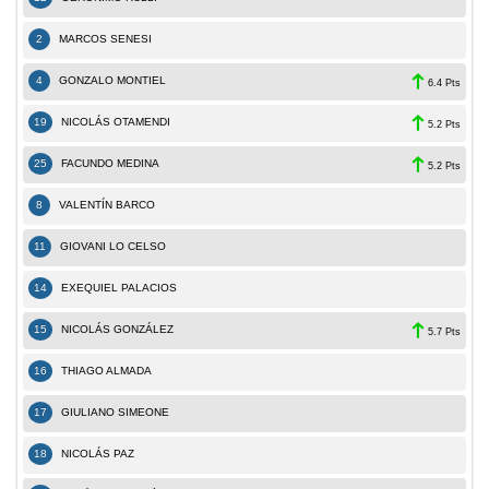
2
MARCOS SENESI
4
GONZALO MONTIEL
6.4 Pts
19
NICOLÁS OTAMENDI
5.2 Pts
25
FACUNDO MEDINA
5.2 Pts
8
VALENTÍN BARCO
11
GIOVANI LO CELSO
14
EXEQUIEL PALACIOS
15
NICOLÁS GONZÁLEZ
5.7 Pts
16
THIAGO ALMADA
17
GIULIANO SIMEONE
18
NICOLÁS PAZ