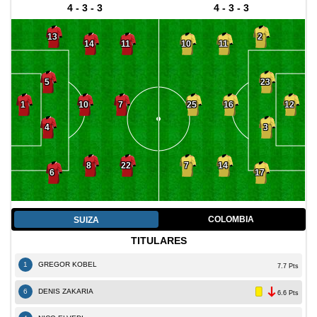
4 - 3 - 3
4 - 3 - 3
13
2
14
11
10
11
5
23
10
7
25
16
1
12
4
3
8
22
7
14
6
17
COLOMBIA
SUIZA
TITULARES
1
GREGOR KOBEL
7.7 Pts
6
DENIS ZAKARIA
6.6 Pts