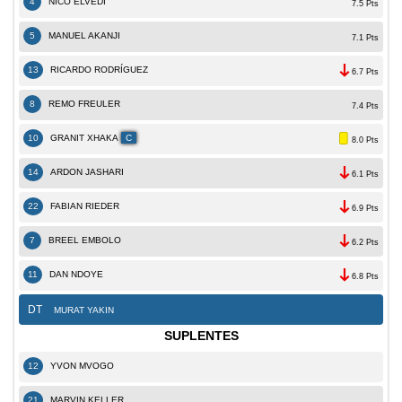
4
NICO ELVEDI
7.5 Pts
5
MANUEL AKANJI
7.1 Pts
13
RICARDO RODRÍ­GUEZ
6.7 Pts
8
REMO FREULER
7.4 Pts
10
GRANIT XHAKA
C
8.0 Pts
14
ARDON JASHARI
6.1 Pts
22
FABIAN RIEDER
6.9 Pts
7
BREEL EMBOLO
6.2 Pts
11
DAN NDOYE
6.8 Pts
DT
MURAT YAKIN
SUPLENTES
12
YVON MVOGO
21
MARVIN KELLER