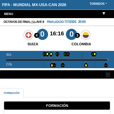
TORNEOS
FIFA - MUNDIAL MX-USA-CAN 2026
MENU
7/7/2026
20:00
OCTAVOS DE FINAL | LLAVE 8
FINALIZADO
0
0
16:16
4
3
SUIZA
COLOMBIA
SUI
COL
FORMACIÓN
FORMACIÓN