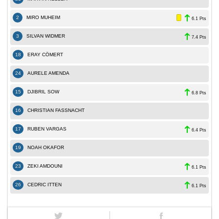
2
MIRO MUHEIM
6.1 Pts
3
SILVAN WIDMER
7.4 Pts
18
ERAY CÖMERT
24
AURELE AMENDA
15
DJIBRIL SOW
6.8 Pts
16
CHRISTIAN FASSNACHT
17
RUBEN VARGAS
6.4 Pts
19
NOAH OKAFOR
23
ZEKI AMDOUNI
6.1 Pts
26
CEDRIC ITTEN
6.1 Pts