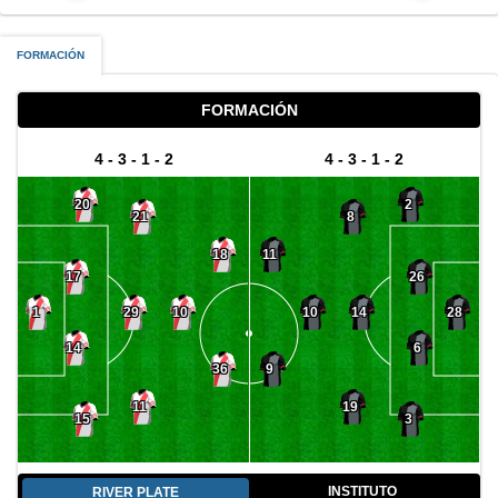
FORMACIÓN
FORMACIÓN
4 - 3 - 1 - 2
4 - 3 - 1 - 2
20
2
21
8
18
11
17
26
29
14
1
10
10
28
14
6
36
9
11
19
15
3
INSTITUTO
RIVER PLATE