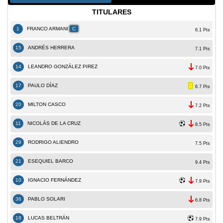
TITULARES
1
FRANCO ARMANI
C
6.1 Pts
15
ANDRÉS HERRERA
7.1 Pts
14
LEANDRO GONZÁLEZ PIREZ
7.0 Pts
17
PAULO DÍAZ
6.7 Pts
20
MILTON CASCO
7.2 Pts
11
NICOLÁS DE LA CRUZ
8.5 Pts
29
RODRIGO ALIENDRO
7.5 Pts
21
ESEQUIEL BARCO
9.4 Pts
10
IGNACIO FERNÁNDEZ
7.9 Pts
36
PABLO SOLARI
6.8 Pts
18
LUCAS BELTRÁN
7.9 Pts