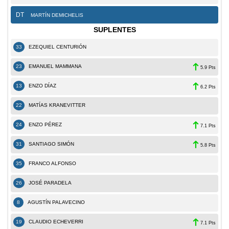
DT
MARTÍN DEMICHELIS
SUPLENTES
33
EZEQUIEL CENTURIÓN
23
EMANUEL MAMMANA
5.9 Pts
13
ENZO DÍAZ
6.2 Pts
22
MATÍAS KRANEVITTER
24
ENZO PÉREZ
7.1 Pts
31
SANTIAGO SIMÓN
5.8 Pts
35
FRANCO ALFONSO
26
JOSÉ PARADELA
8
AGUSTÍN PALAVECINO
19
CLAUDIO ECHEVERRI
7.1 Pts