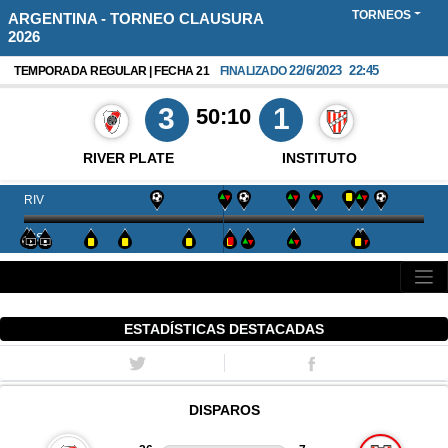
TORNEOS
ARGENTINA - TORNEO CLAUSURA
2026
22/6/2023
22:45
TEMPORADA REGULAR | FECHA 21
FINALIZADO
3
1
50:10
RIVER PLATE
INSTITUTO
RIV
INS
ESTADÍSTICAS DESTACADAS
DISPAROS