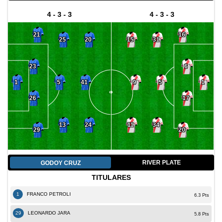
4 - 3 - 3
4 - 3 - 3
21
16
25
20
15
31
23
6
5
41
9
5
1
1
26
17
13
24
11
34
29
20
RIVER PLATE
GODOY CRUZ
TITULARES
1
FRANCO PETROLI
6.3 Pts
29
LEONARDO JARA
5.8 Pts