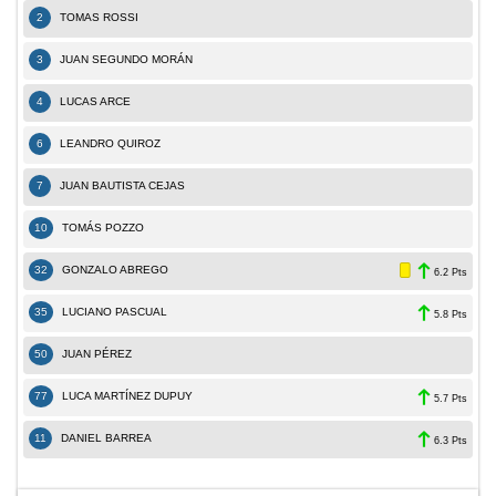
2
TOMAS ROSSI
3
JUAN SEGUNDO MORÁN
4
LUCAS ARCE
6
LEANDRO QUIROZ
7
JUAN BAUTISTA CEJAS
10
TOMÁS POZZO
32
GONZALO ABREGO
6.2 Pts
35
LUCIANO PASCUAL
5.8 Pts
50
JUAN PÉREZ
77
LUCA MARTÍNEZ DUPUY
5.7 Pts
11
DANIEL BARREA
6.3 Pts