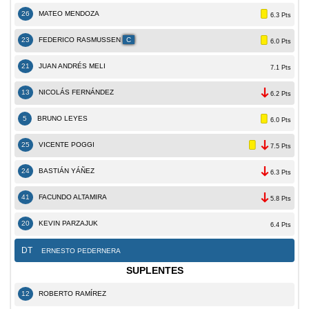
26
MATEO MENDOZA
6.3 Pts
23
FEDERICO RASMUSSEN
C
6.0 Pts
21
JUAN ANDRÉS MELI
7.1 Pts
13
NICOLÁS FERNÁNDEZ
6.2 Pts
5
BRUNO LEYES
6.0 Pts
25
VICENTE POGGI
7.5 Pts
24
BASTIÁN YÁÑEZ
6.3 Pts
41
FACUNDO ALTAMIRA
5.8 Pts
20
KEVIN PARZAJUK
6.4 Pts
DT
ERNESTO PEDERNERA
SUPLENTES
12
ROBERTO RAMÍREZ