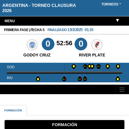
TORNEOS
ARGENTINA - TORNEO CLAUSURA
2026
MENU
13/2/2025
01:15
PRIMERA FASE | FECHA 5
FINALIZADO
0
0
52:56
GODOY CRUZ
RIVER PLATE
GOD
RIV
FORMACIÓN
FORMACIÓN