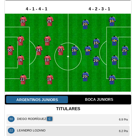
4 - 1 - 4 - 1
4 - 2 - 3 - 1
20
29
17
27
4
11
4
15
8
50
24
27
16
25
16
10
26
29
20
22
18
23
BOCA JUNIORS
ARGENTINOS JUNIORS
TITULARES
50
DIEGO RODRÍGUEZ
C
6.9 Pts
22
LEANDRO LOZANO
6.2 Pts