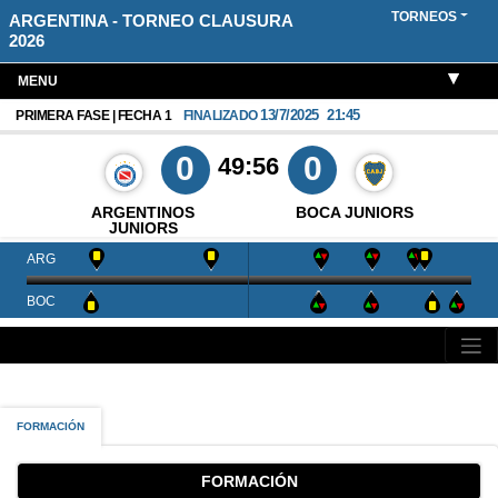
TORNEOS
ARGENTINA - TORNEO CLAUSURA
2026
MENU
13/7/2025
21:45
PRIMERA FASE | FECHA 1
FINALIZADO
0
0
49:56
ARGENTINOS
BOCA JUNIORS
JUNIORS
ARG
BOC
FORMACIÓN
FORMACIÓN