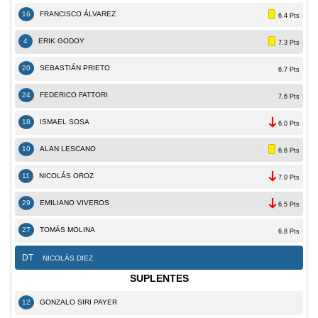
16
FRANCISCO ÁLVAREZ
6.4 Pts
4
ERIK GODOY
7.3 Pts
20
SEBASTIÁN PRIETO
6.7 Pts
24
FEDERICO FATTORI
7.6 Pts
18
ISMAEL SOSA
6.0 Pts
10
ALAN LESCANO
6.6 Pts
11
NICOLÁS OROZ
7.0 Pts
29
EMILIANO VIVEROS
6.5 Pts
27
TOMÁS MOLINA
6.8 Pts
DT
NICOLÁS DIEZ
SUPLENTES
12
GONZALO SIRI PAYER