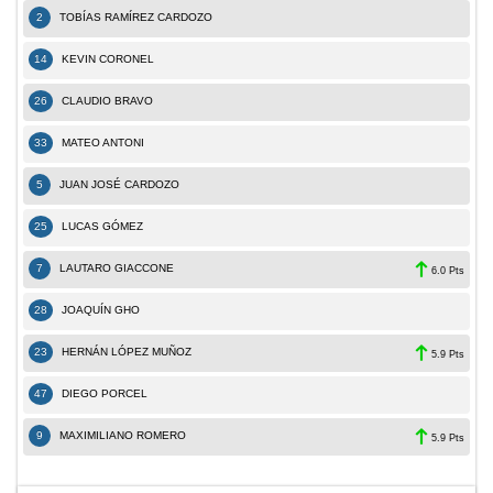
2
TOBÍAS RAMÍREZ CARDOZO
14
KEVIN CORONEL
26
CLAUDIO BRAVO
33
MATEO ANTONI
5
JUAN JOSÉ CARDOZO
25
LUCAS GÓMEZ
7
LAUTARO GIACCONE
6.0 Pts
28
JOAQUÍN GHO
23
HERNÁN LÓPEZ MUÑOZ
5.9 Pts
47
DIEGO PORCEL
9
MAXIMILIANO ROMERO
5.9 Pts