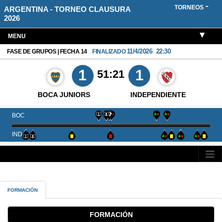
TORNEOS
ARGENTINA - TORNEO CLAUSURA
2026
MENU
11/4/2026
22:30
FASE DE GRUPOS | FECHA 14
FINALIZADO
1
1
51:21
BOCA JUNIORS
INDEPENDIENTE
BOC
IND
FORMACIÓN
FORMACIÓN