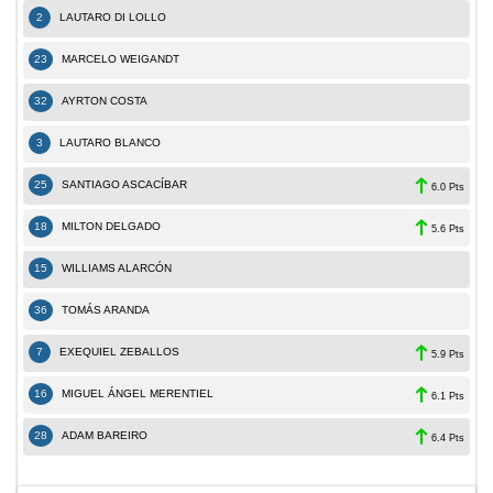
2
LAUTARO DI LOLLO
23
MARCELO WEIGANDT
32
AYRTON COSTA
3
LAUTARO BLANCO
25
SANTIAGO ASCACÍBAR
6.0 Pts
18
MILTON DELGADO
5.6 Pts
15
WILLIAMS ALARCÓN
36
TOMÁS ARANDA
7
EXEQUIEL ZEBALLOS
5.9 Pts
16
MIGUEL ÁNGEL MERENTIEL
6.1 Pts
28
ADAM BAREIRO
6.4 Pts