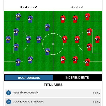
4 - 3 - 1 - 2
4 - 3 - 3
27
4
30
28
16
29
26
26
38
9
23
1
20
33
4
36
9
21
19
40
24
22
INDEPENDIENTE
BOCA JUNIORS
TITULARES
1
AGUSTÍN MARCHESÍN
5.5 Pts
24
JUAN IGNACIO BARINAGA
5.5 Pts