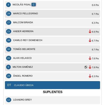
4
NICOLÁS FIGAL
C
6.6 Pts
26
MARCO PELLEGRINO
6.7 Pts
27
MALCOM BRAIDA
6.3 Pts
21
ANDER HERRERA
6.6 Pts
38
CAMILO REY DOMENECH
6.7 Pts
30
TOMÁS BELMONTE
6.7 Pts
20
ALAN VELASCO
7.6 Pts
9
MILTON GIMÉNEZ
7.8 Pts
29
ÁNGEL ROMERO
6.3 Pts
DT
CLAUDIO ÚBEDA
SUPLENTES
12
LEANDRO BREY