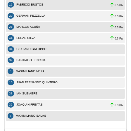
16
FABRICIO BUSTOS
6.5 Pts
20
GERMÁN PEZZELLA
6.3 Pts
21
MARCOS ACUÑA
6.3 Pts
44
LUCAS SILVA
6.3 Pts
34
GIULIANO GALOPPO
39
SANTIAGO LENCINA
8
MAXIMILIANO MEZA
10
JUAN FERNANDO QUINTERO
38
IAN SUBIABRE
35
JOAQUÍN FREITAS
6.3 Pts
7
MAXIMILIANO SALAS