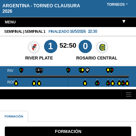
TORNEOS
ARGENTINA - TORNEO CLAUSURA
2026
MENU
16/5/2026
22:30
SEMIFINAL | SEMIFINAL 1
FINALIZADO
1
0
52:50
RIVER PLATE
ROSARIO CENTRAL
RIV
ROS
FORMACIÓN
FORMACIÓN