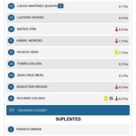
28
LUCAS MARTÍNEZ QUARTA
C
6.7 Pts
13
LAUTARO RIVERO
6.6 Pts
18
MATÍAS VIÑA
6.8 Pts
6
ANÍBAL MORENO
7.5 Pts
15
FAUSTO VERA
7.2 Pts
26
TOMÁS GALVÁN
6.5 Pts
24
JUAN CRUZ MEZA
6.1 Pts
9
SEBASTIÁN DRIUSSI
6.0 Pts
11
FACUNDO COLIDIO
8.0 Pts
DT
EDUARDO COUDET
SUPLENTES
1
FRANCO ARMANI