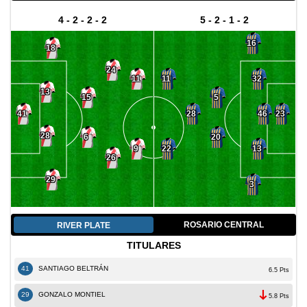
4 - 2 - 2 - 2
5 - 2 - 1 - 2
16
18
24
32
11
11
13
15
5
46
41
28
23
28
6
20
13
9
22
26
29
3
ROSARIO CENTRAL
RIVER PLATE
TITULARES
41
SANTIAGO BELTRÁN
6.5 Pts
29
GONZALO MONTIEL
5.8 Pts