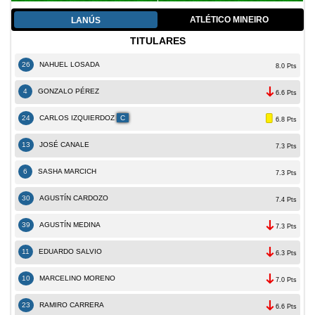
ATLÉTICO MINEIRO
LANÚS
TITULARES
26
NAHUEL LOSADA
8.0 Pts
4
GONZALO PÉREZ
6.6 Pts
24
CARLOS IZQUIERDOZ
C
6.8 Pts
13
JOSÉ CANALE
7.3 Pts
6
SASHA MARCICH
7.3 Pts
30
AGUSTÍN CARDOZO
7.4 Pts
39
AGUSTÍN MEDINA
7.3 Pts
11
EDUARDO SALVIO
6.3 Pts
10
MARCELINO MORENO
7.0 Pts
23
RAMIRO CARRERA
6.6 Pts