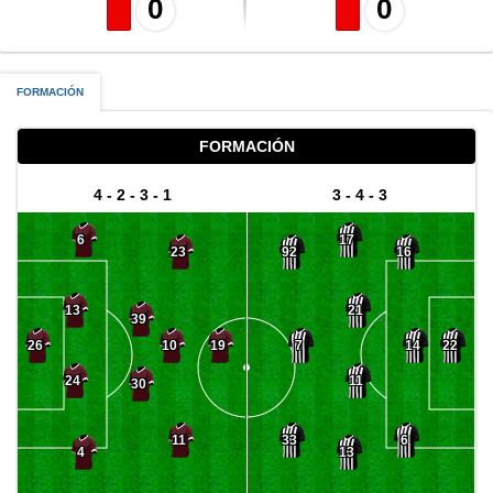
0
0
FORMACIÓN
FORMACIÓN
4 - 2 - 3 - 1
3 - 4 - 3
6
17
23
92
16
13
21
39
10
7
14
26
19
22
24
11
30
11
33
6
4
13