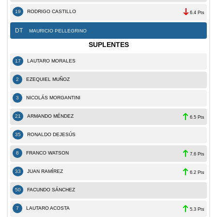
19
RODRIGO CASTILLO
6.4 Pts
DT
MAURICIO PELLEGRINO
SUPLENTES
17
LAUTARO MORALES
2
EZEQUIEL MUÑOZ
3
NICOLÁS MORGANTINI
21
ARMANDO MÉNDEZ
6.5 Pts
35
RONALDO DEJESÚS
8
FRANCO WATSON
7.6 Pts
33
JUAN RAMÍREZ
6.2 Pts
50
FACUNDO SÁNCHEZ
7
LAUTARO ACOSTA
5.3 Pts