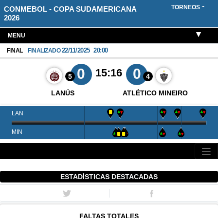
TORNEOS
CONMEBOL - COPA SUDAMERICANA
2026
MENU
22/11/2025
20:00
FINAL
FINALIZADO
0
0
15:16
5
4
LANÚS
ATLÉTICO MINEIRO
LAN
MIN
ESTADÍSTICAS DESTACADAS
FALTAS TOTALES