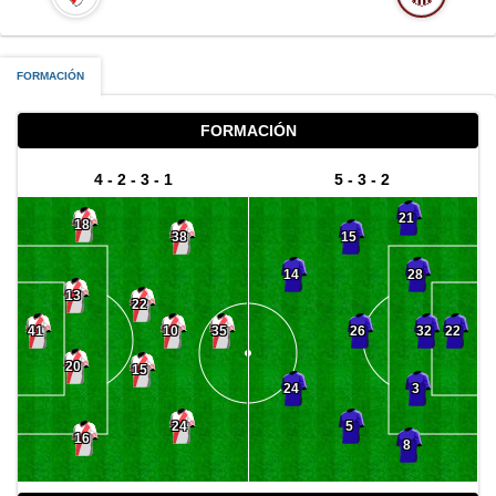
FORMACIÓN
FORMACIÓN
4 - 2 - 3 - 1
5 - 3 - 2
21
18
38
15
28
14
13
22
32
10
26
41
35
22
20
15
3
24
24
5
16
8