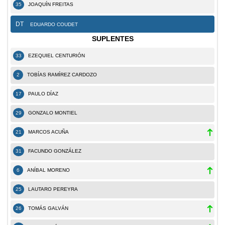
35
JOAQUÍN FREITAS
DT
EDUARDO COUDET
SUPLENTES
33
EZEQUIEL CENTURIÓN
2
TOBÍAS RAMÍREZ CARDOZO
17
PAULO DÍAZ
29
GONZALO MONTIEL
21
MARCOS ACUÑA
31
FACUNDO GONZÁLEZ
6
ANÍBAL MORENO
25
LAUTARO PEREYRA
26
TOMÁS GALVÁN