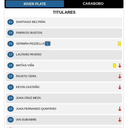
CARABOBO
RIVER PLATE
TITULARES
41
SANTIAGO BELTRÁN
16
FABRICIO BUSTOS
20
GERMÁN PEZZELLA
C
13
LAUTARO RIVERO
18
MATÍAS VIÑA
15
FAUSTO VERA
22
KEVIN CASTAÑO
24
JUAN CRUZ MEZA
10
JUAN FERNANDO QUINTERO
38
IAN SUBIABRE