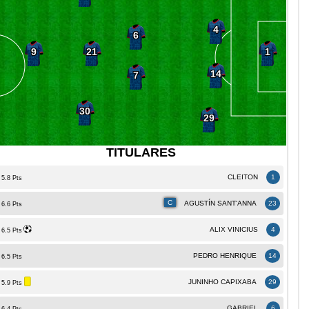
4
6
21
9
1
14
7
30
29
TITULARES
CLEITON
1
5.8 Pts
C
AGUSTÍN SANT'ANNA
23
6.6 Pts
ALIX VINICIUS
4
6.5 Pts
PEDRO HENRIQUE
14
6.5 Pts
JUNINHO CAPIXABA
29
5.9 Pts
GABRIEL
6
6.4 Pts