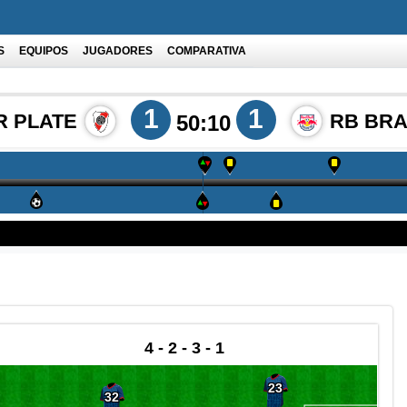
S
EQUIPOS
JUGADORES
COMPARATIVA
1
1
R PLATE
RB BR
50:10
4 - 2 - 3 - 1
23
32