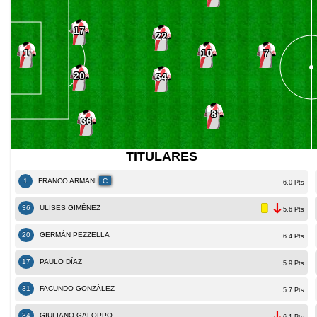
17
22
10
1
7
20
34
8
36
TITULARES
1
FRANCO ARMANI
C
6.0 Pts
36
ULISES GIMÉNEZ
5.6 Pts
20
GERMÁN PEZZELLA
6.4 Pts
17
PAULO DÍAZ
5.9 Pts
31
FACUNDO GONZÁLEZ
5.7 Pts
34
GIULIANO GALOPPO
6.1 Pts