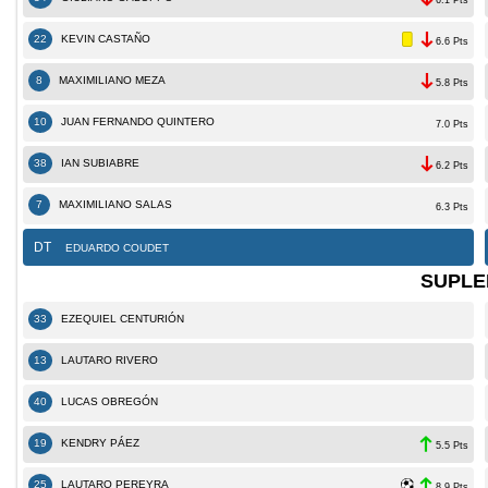
22
KEVIN CASTAÑO
6.6 Pts
8
MAXIMILIANO MEZA
5.8 Pts
10
JUAN FERNANDO QUINTERO
7.0 Pts
38
IAN SUBIABRE
6.2 Pts
7
MAXIMILIANO SALAS
6.3 Pts
DT
EDUARDO COUDET
SUPLE
33
EZEQUIEL CENTURIÓN
13
LAUTARO RIVERO
40
LUCAS OBREGÓN
19
KENDRY PÁEZ
5.5 Pts
25
LAUTARO PEREYRA
8.9 Pts