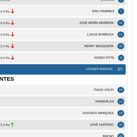
ERIC RAMIRES
7
6.3 Pts
JOSÉ MARÍA HERRERA
32
6.5 Pts
LUCAS BARBOSA
21
5.9 Pts
HENRY MOSQUERA
30
5.7 Pts
ISIDRO PITTA
9
6.5 Pts
VÁGNER MANCINI
DT
NTES
TIAGO VOLPI
18
VANDERLAN
12
GUSTAVO MARQUES
16
JOSÉ HURTADO
34
5.2 Pts
BRENO
46