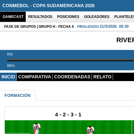
CONMEBOL - COPA SUDAMERICANA 2026
GAMECAST
RESULTADOS
POSICIONES
GOLEADORES
PLANTELE
21/5/2026
00:30
FASE DE GRUPOS | GRUPO H - FECHA 5
FINALIZADO
RIVE
RIV
BRA
INICIO
COMPARATIVA
COORDENADAS
RELATO
FORMACIÓN
4 - 2 - 3 - 1
31
38