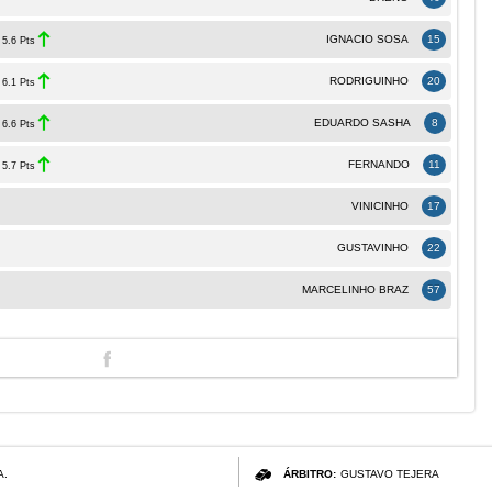
IGNACIO SOSA
15
5.6 Pts
RODRIGUINHO
20
6.1 Pts
EDUARDO SASHA
8
6.6 Pts
FERNANDO
11
5.7 Pts
VINICINHO
17
GUSTAVINHO
22
MARCELINHO BRAZ
57
A.
ÁRBITRO:
GUSTAVO TEJERA