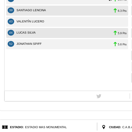
39
SANTIAGO LENCINA
6.3 Pts
43
VALENTÍN LUCERO
44
LUCAS SILVA
5.9 Pts
52
JONATHAN SPIFF
5.6 Pts
ESTADIO:
ESTADIO MAS MONUMENTAL
CIUDAD:
C.A.B.