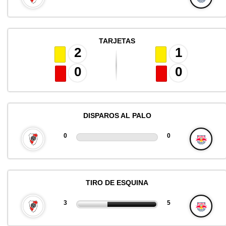
TARJETAS
2
1
0
0
DISPAROS AL PALO
0
0
TIRO DE ESQUINA
3
5