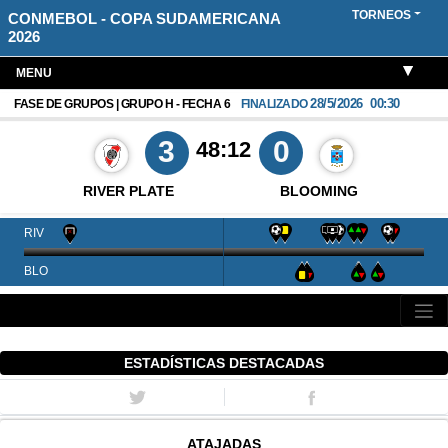
TORNEOS
CONMEBOL - COPA SUDAMERICANA
2026
MENU
28/5/2026
00:30
FASE DE GRUPOS | GRUPO H - FECHA 6
FINALIZADO
3
0
48:12
RIVER PLATE
BLOOMING
RIV
BLO
ESTADÍSTICAS DESTACADAS
ATAJADAS