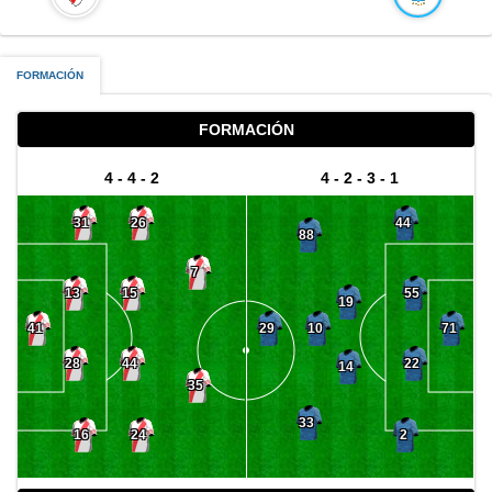
FORMACIÓN
FORMACIÓN
4 - 4 - 2
4 - 2 - 3 - 1
31
26
44
88
7
13
15
55
19
10
41
29
71
28
44
22
14
35
33
16
24
2