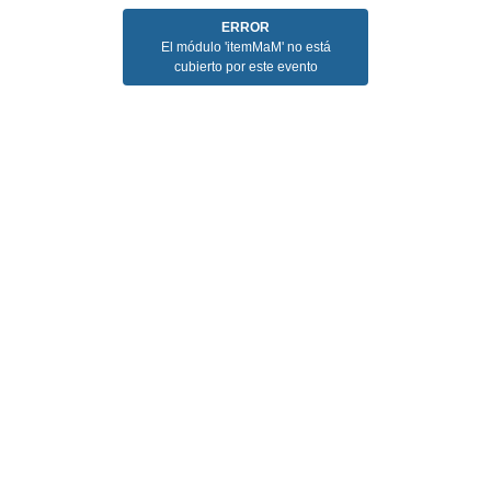
ERROR
El módulo 'itemMaM' no está
cubierto por este evento