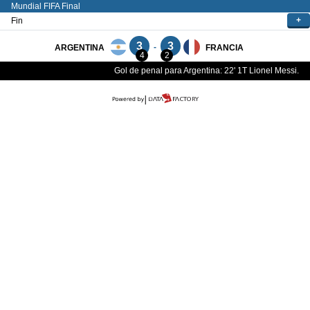
Mundial FIFA
Final
+
Fin
3
3
-
ARGENTINA
FRANCIA
4
2
Gol de penal para Argentina: 22' 1T Lionel Messi.