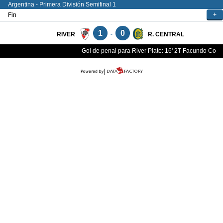
Argentina - Primera División
Semifinal 1
+
Fin
1
0
-
RIVER
R. CENTRAL
Gol de penal para River Plate: 16' 2T Facundo Colidi