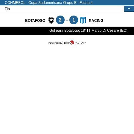
CONMEBOL - Copa Sudamericana
Grupo E - Fecha 4
+
Fin
2
1
-
BOTAFOGO
RACING
Gol para Botafogo: 18' 1T Marco Di Césare (EC).