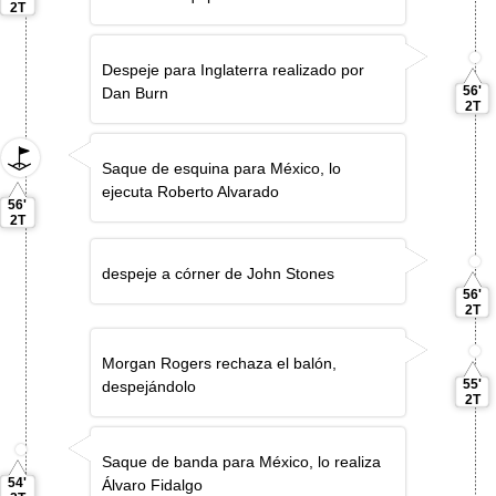
2T
Despeje para Inglaterra realizado por
56'
Dan Burn
2T
Saque de esquina para México, lo
ejecuta Roberto Alvarado
56'
2T
despeje a córner de John Stones
56'
2T
Morgan Rogers rechaza el balón,
55'
despejándolo
2T
Saque de banda para México, lo realiza
54'
Álvaro Fidalgo