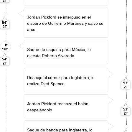
2T
Jordan Pickford se interpuso en el
54'
disparo de Guillermo Martínez y salvó su
2T
arco.
Saque de esquina para México, lo
ejecuta Roberto Alvarado
54'
2T
Despeje al córner para Inglaterra, lo
53'
realiza Djed Spence
2T
Jordan Pickford rechaza el balón,
53'
despejándolo
2T
Saque de banda para Inglaterra, lo