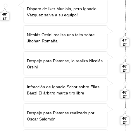
Disparo de Iker Muniain, pero Ignacio
48'
Vázquez salva a su equipo!
2T
Nicolás Orsini realiza una falta sobre
47'
Jhohan Romaña
2T
Despeje para Platense, lo realiza Nicolás
46'
Orsini
2T
Infracción de Ignacio Schor sobre Elías
46'
Báez! El árbitro marca tiro libre
2T
Despeje para Platense realizado por
46'
Oscar Salomón
2T