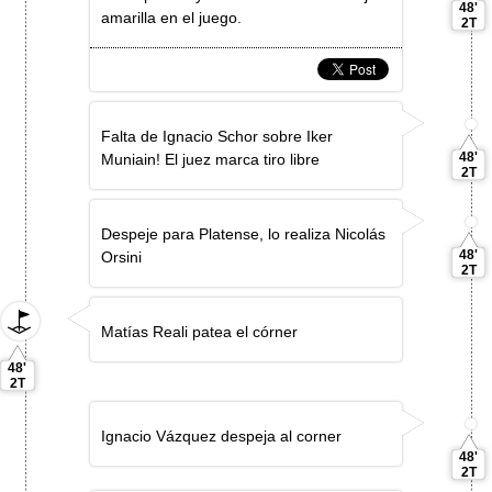
48'
amarilla en el juego.
2T
Falta de Ignacio Schor sobre Iker
48'
Muniain! El juez marca tiro libre
2T
Despeje para Platense, lo realiza Nicolás
48'
Orsini
2T
Matías Reali patea el córner
48'
2T
Ignacio Vázquez despeja al corner
48'
2T