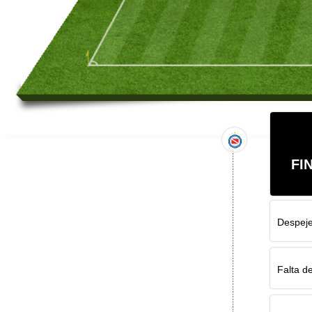
FI
Despeje
Falta d