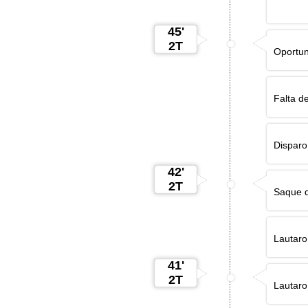
45'
2T
Oportun
Falta d
Disparo
42'
2T
Saque d
Lautaro
41'
2T
Lautaro