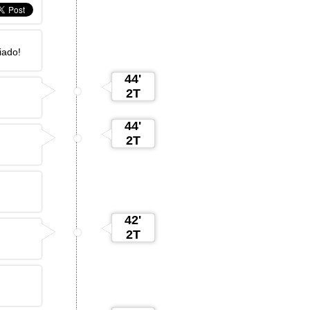
iado!
44'
2T
44'
2T
42'
2T