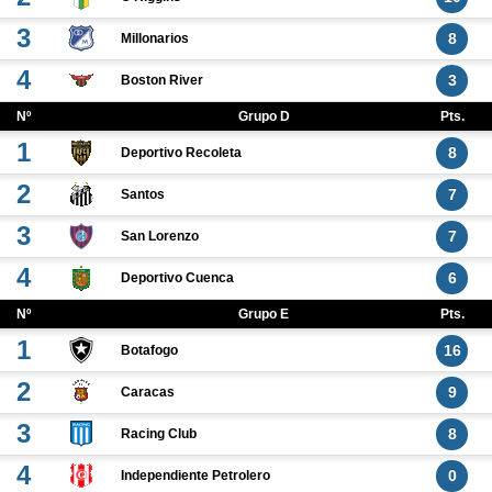
3
8
Millonarios
4
3
Boston River
Nº
Grupo D
Pts.
1
8
Deportivo Recoleta
2
7
Santos
3
7
San Lorenzo
4
6
Deportivo Cuenca
Nº
Grupo E
Pts.
1
16
Botafogo
2
9
Caracas
3
8
Racing Club
4
0
Independiente Petrolero