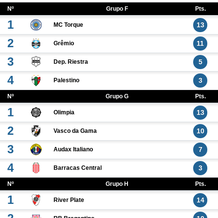
Nº
Grupo F
Pts.
1
13
MC Torque
2
11
Grêmio
3
5
Dep. Riestra
4
3
Palestino
Nº
Grupo G
Pts.
1
13
Olimpia
2
10
Vasco da Gama
3
7
Audax Italiano
4
3
Barracas Central
Nº
Grupo H
Pts.
1
14
River Plate