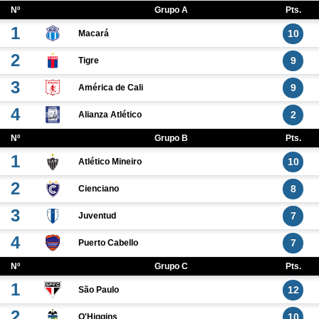
Nº
Grupo A
Pts.
1
10
Macará
2
9
Tigre
3
9
América de Cali
4
2
Alianza Atlético
Nº
Grupo B
Pts.
1
10
Atlético Mineiro
2
8
Cienciano
3
7
Juventud
4
7
Puerto Cabello
Nº
Grupo C
Pts.
1
12
São Paulo
2
10
O'Higgins