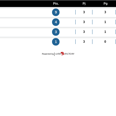
Pts.
Pj
Pg
9
3
3
4
3
1
3
3
1
1
3
0