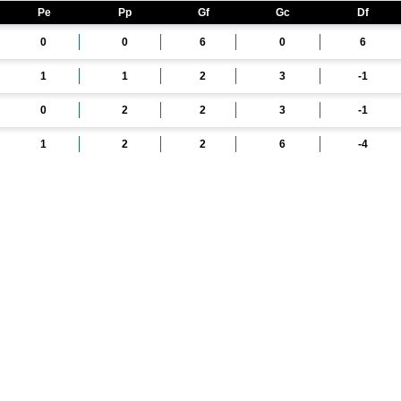
Pe
Pp
Gf
Gc
Df
0
0
6
0
6
1
1
2
3
-1
0
2
2
3
-1
1
2
2
6
-4