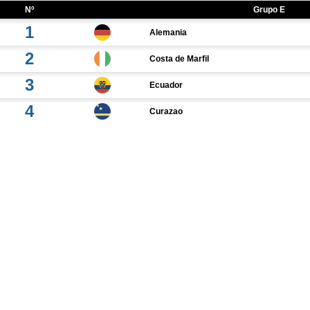
Nº
Grupo E
1
Alemania
2
Costa de Marfil
3
Ecuador
4
Curazao