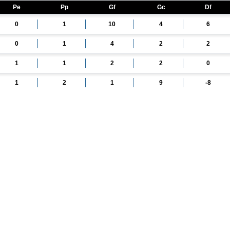
Pe
Pp
Gf
Gc
Df
0
1
10
4
6
0
1
4
2
2
1
1
2
2
0
1
2
1
9
-8