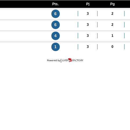
Pts.
Pj
Pg
6
3
2
6
3
2
4
3
1
1
3
0